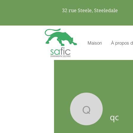
32 rue Steele, Steeledale
Maison
À propos d
qc
qc