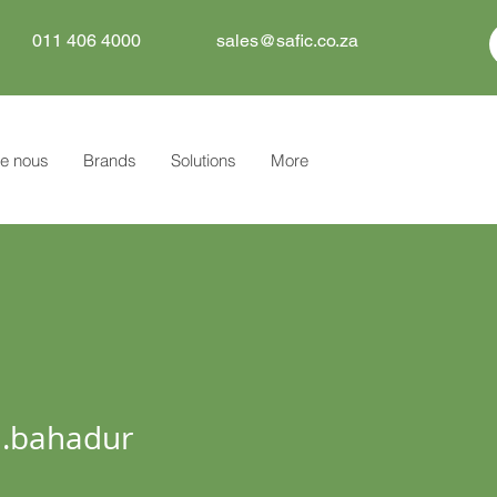
011 406 4000
sales@safic.co.za
e nous
Brands
Solutions
More
hadur
h.bahadur