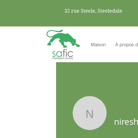
32 rue Steele, Steeledale
Maison
À propos d
niresh.ba
nires