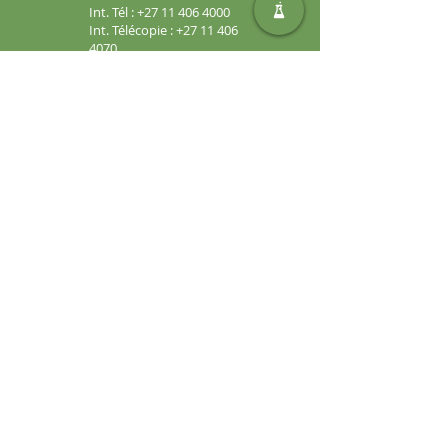
Int. Tél :
+27 11 406 4000
Int. Télécopie :
+27 11 406
4070
Demandes générales :
sales@safic.co.za
Localisez-nous