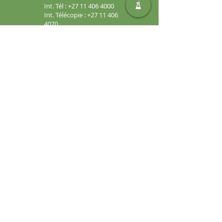
Int. Tél :
+27 11 406 4000
Int. Télécopie :
+27 11 406
4070
Demandes générales :
sales@safic.co.za
Localisez-nous