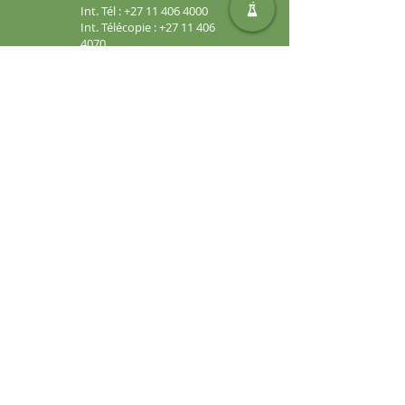
Int. Tél :
+27 11 406 4000
Int. Télécopie :
+27 11 406
4070
Demandes générales :
sales@safic.co.za
Localisez-nous