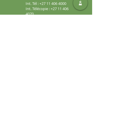
Int. Tél :
+27 11 406 4000
Int. Télécopie :
+27 11 406
4070
Demandes générales :
sales@safic.co.za
Localisez-nous