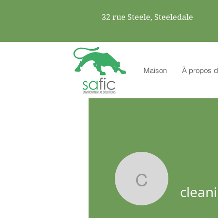
32 rue Steele, Steeledale
Maison
À propos d
cleanings
clean