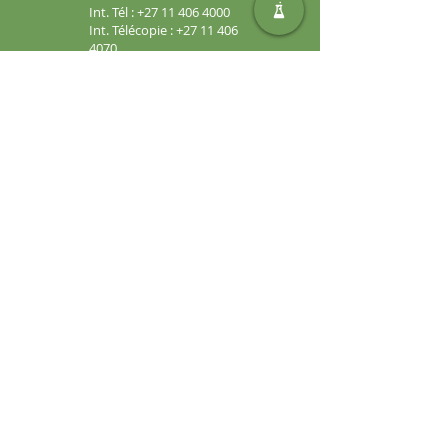
Int. Tél :
+27 11 406 4000
Int. Télécopie :
+27 11 406
4070
Demandes générales :
sales@safic.co.za
Localisez-nous