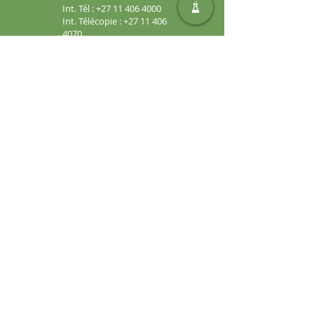
Int. Tél :
+27 11 406 4000
Int. Télécopie :
+27 11 406
4070
Demandes générales :
sales@safic.co.za
Localisez-nous