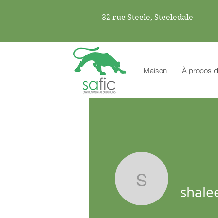
32 rue Steele, Steeledale
Maison
À propos d
shaleenb
shale