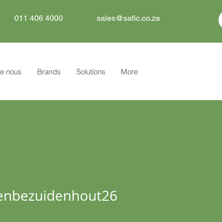
011 406 4000
sales@safic.co.za
e nous
Brands
Solutions
More
ezuidenhout26
enbezuidenhout26